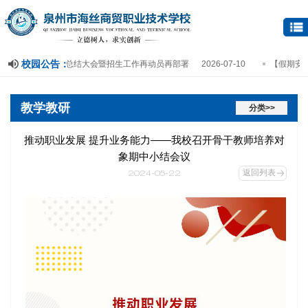
校园公告：
学年第二学期期末总结大会暨招生工作再动员再部署
2026-07-10
【假期安全】2
活动
2026-06-18
校企携手筑梦低空 产教融合共育英才—— 我校与泉州市
教学教研
分类>>
推动职业发展 提升业务能力——我校召开骨干教师培养对
象期中小结会议
返回列表
2024-05-22